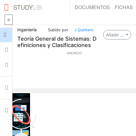
STUDY
LIB
DOCUMENTOS
FICHAS
Ingeniería
Subido por
J Quintero
Iniciar sesión
Añadir ...
Teoría General de Sistemas: D
efiniciones y Clasificaciones
Fichas
ANUNCIO
Colecciones
Documentos
Ajustes
0