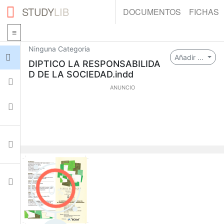
STUDY
LIB
DOCUMENTOS
FICHAS
Ninguna Categoria
Iniciar sesión
Añadir ...
DIPTICO LA RESPONSABILIDA
D DE LA SOCIEDAD.indd
Fichas
ANUNCIO
Colecciones
Documentos
Ajustes
0