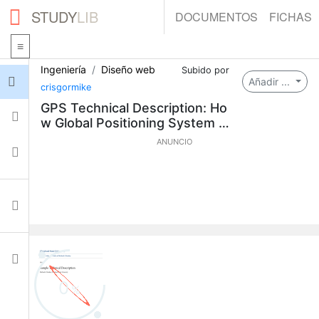
STUDY
LIB
DOCUMENTOS
FICHAS
Ingeniería
Diseño web
Subido por
Iniciar sesión
Añadir ...
crisgormike
GPS Technical Description: Ho
Fichas
w Global Positioning System W
orks
ANUNCIO
Colecciones
Documentos
Ajustes
0