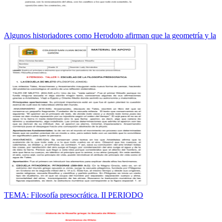
Algunos historiadores como Herodoto afirman que la geometría y la
TEMA: Filosofía presocrática. II PERIODO