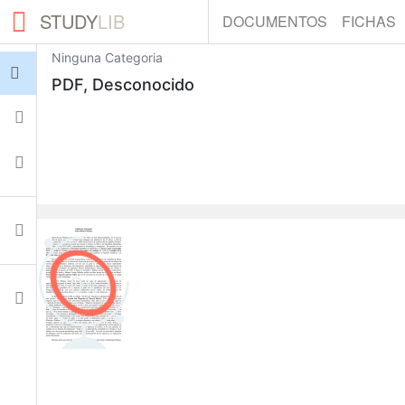
STUDY
LIB
DOCUMENTOS
FICHAS
Ninguna Categoria
Iniciar sesión
PDF, Desconocido
Fichas
Colecciones
Documentos
0
Ajustes