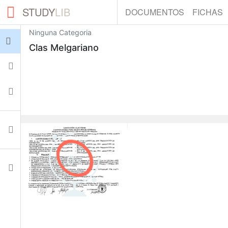
STUDY
LIB
DOCUMENTOS
FICHAS
Ninguna Categoria
Iniciar sesión
Clas Melgariano
Fichas
Colecciones
Documentos
0
Ajustes