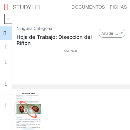
STUDY
LIB
DOCUMENTOS
FICHAS
Ninguna Categoria
Iniciar sesión
Añadir ...
Hoja de Trabajo: Disección del
Riñón
Fichas
ANUNCIO
Colecciones
Documentos
Ajustes
0