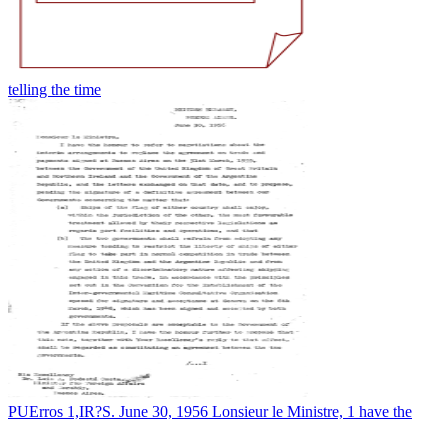
telling the time
PUErros 1,IR?S. June 30, 1956 Lonsieur le Ministre, 1 have the