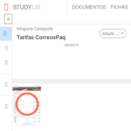
STUDY
LIB
DOCUMENTOS
FICHAS
Ninguna Categoria
Iniciar sesión
Añadir ...
Tarifas CorreosPaq
ANUNCIO
Fichas
Colecciones
Documentos
0
Ajustes