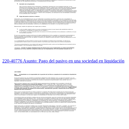
220-40776 Asunto: Pago del pasivo en una sociedad en liquidación