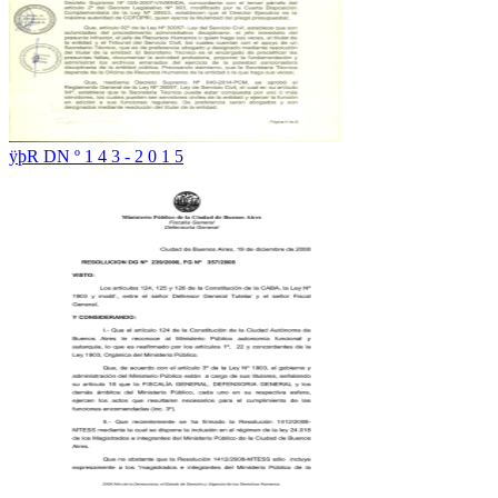
ÿþR DN º 1 4 3 - 2 0 1 5