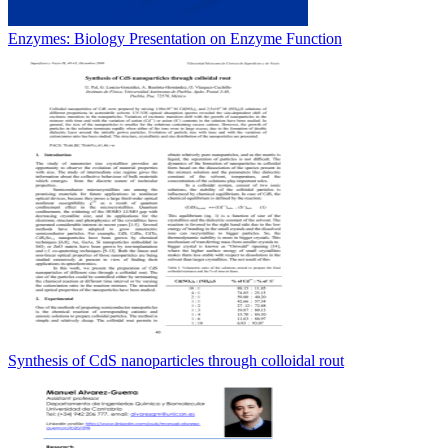
Enzymes: Biology Presentation on Enzyme Function
Synthesis of CdS nanoparticles through colloidal rout