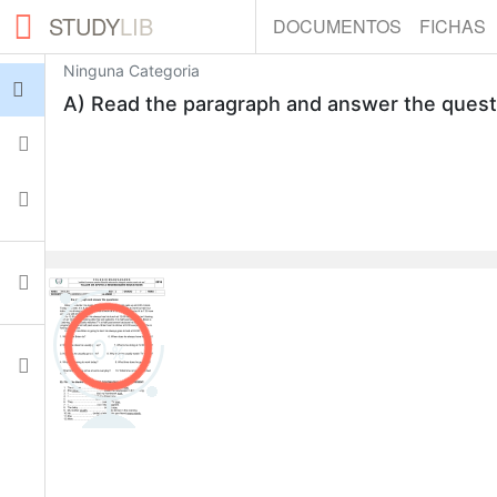
STUDY
LIB
DOCUMENTOS
FICHAS
Ninguna Categoria
Iniciar sesión
A) Read the paragraph and answer the questio
Fichas
Colecciones
Documentos
0
Ajustes