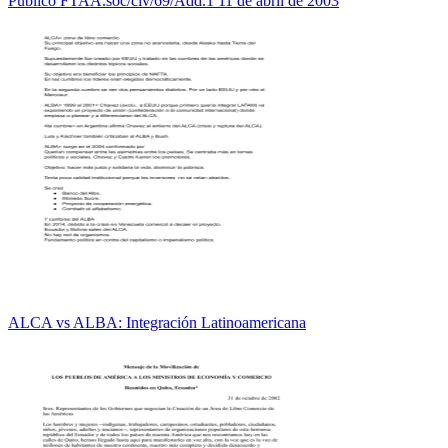
Público FTAA.soc/civ/69/Add.1 11 de abril de 2003
ALCA vs ALBA: Integración Latinoamericana