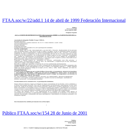
FTAA.soc/w/22/add.1 14 de abril de 1999 Federación Internacional
Público FTAA.soc/w/154 28 de Junio de 2001