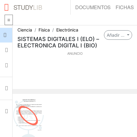
STUDY
LIB
DOCUMENTOS
FICHAS
Ciencia
Física
Electrónica
Iniciar sesión
Añadir ...
SISTEMAS DIGITALES I (ELO) –
ELECTRONICA DIGITAL I (BIO)
Fichas
ANUNCIO
Colecciones
Documentos
Ajustes
0