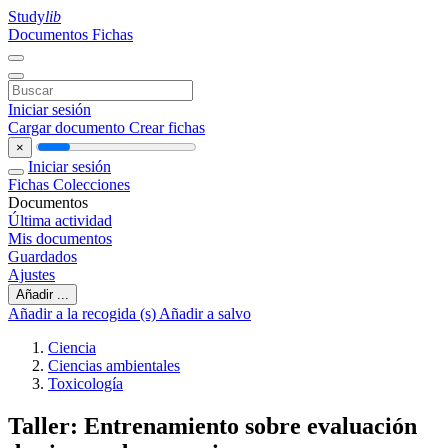
Study
lib
Documentos
Fichas
Iniciar sesión
Cargar documento
Crear fichas
×
Iniciar sesión
Fichas
Colecciones
Documentos
Última actividad
Mis documentos
Guardados
Ajustes
Añadir ...
Añadir a la recogida (s)
Añadir a salvo
Ciencia
Ciencias ambientales
Toxicología
Taller: Entrenamiento sobre evaluación