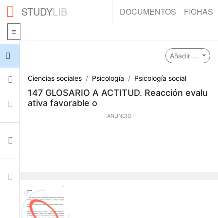
STUDY
LIB
DOCUMENTOS
FICHAS
Iniciar sesión
Añadir ...
Ciencias sociales
Psicología
Psicología social
Fichas
147 GLOSARIO A ACTITUD. Reacción evalu
ativa favorable o
Colecciones
ANUNCIO
Documentos
Ajustes
0