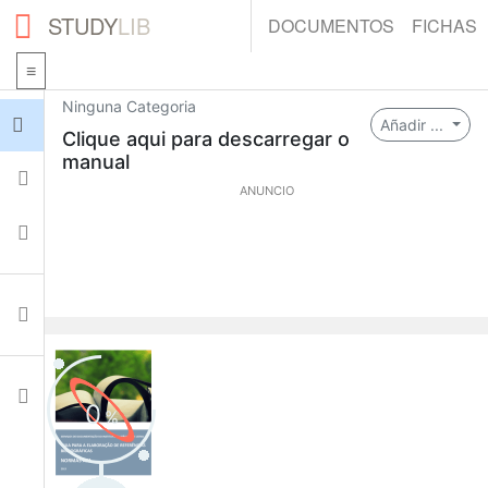
STUDY
LIB
DOCUMENTOS
FICHAS
Ninguna Categoria
Iniciar sesión
Añadir ...
Clique aqui para descarregar o
manual
Fichas
ANUNCIO
Colecciones
Documentos
Ajustes
0