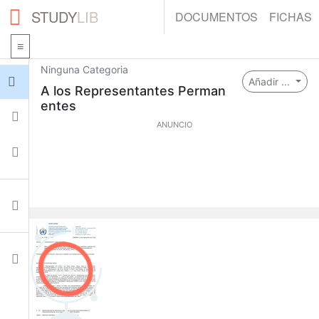
STUDY
LIB
DOCUMENTOS
FICHAS
Ninguna Categoria
Iniciar sesión
Añadir ...
A los Representantes Perman
entes
Fichas
ANUNCIO
Colecciones
Documentos
Ajustes
0