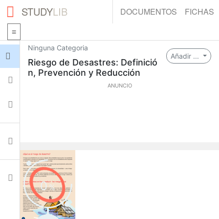
STUDY
LIB
DOCUMENTOS
FICHAS
Ninguna Categoria
Iniciar sesión
Añadir ...
Riesgo de Desastres: Definició
n, Prevención y Reducción
Fichas
ANUNCIO
Colecciones
Documentos
Ajustes
0