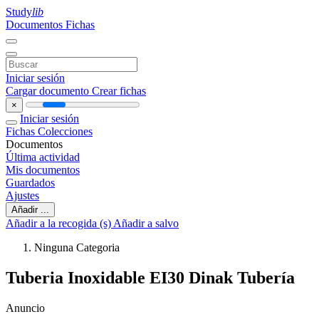
Study
lib
Documentos
Fichas
Iniciar sesión
Cargar documento
Crear fichas
×
Iniciar sesión
Fichas
Colecciones
Documentos
Última actividad
Mis documentos
Guardados
Ajustes
Añadir ...
Añadir a la recogida (s)
Añadir a salvo
Ninguna Categoria
Tuberia Inoxidable EI30 Dinak Tubería
Anuncio