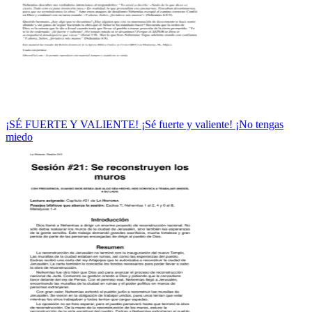
¡SÉ FUERTE Y VALIENTE! ¡Sé fuerte y valiente! ¡No tengas
miedo