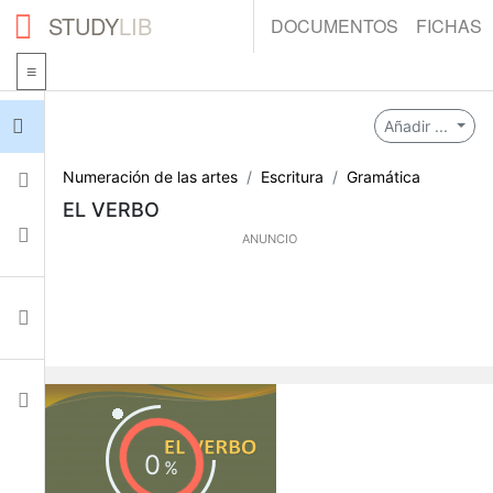
STUDY
LIB
DOCUMENTOS
FICHAS
Iniciar sesión
Añadir ...
Numeración de las artes
Escritura
Gramática
Fichas
EL VERBO
Colecciones
ANUNCIO
Documentos
Ajustes
0