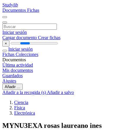
Study
lib
Documentos
Fichas
Iniciar sesión
Cargar documento
Crear fichas
×
Iniciar sesión
Fichas
Colecciones
Documentos
Última actividad
Mis documentos
Guardados
Ajustes
Añadir ...
Añadir a la recogida (s)
Añadir a salvo
Ciencia
Física
Electrónica
MYNU3EXA rosas laureano ines