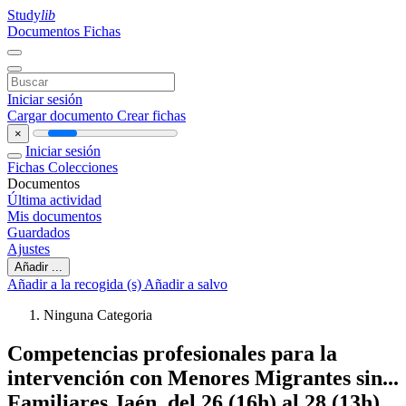
Study
lib
Documentos
Fichas
Iniciar sesión
Cargar documento
Crear fichas
×
Iniciar sesión
Fichas
Colecciones
Documentos
Última actividad
Mis documentos
Guardados
Ajustes
Añadir ...
Añadir a la recogida (s)
Añadir a salvo
Ninguna Categoria
Competencias profesionales para la
intervención con Menores Migrantes sin...
Familiares Jaén, del 26 (16h) al 28 (13h)