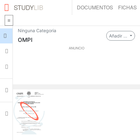
STUDY
LIB
DOCUMENTOS
FICHAS
Ninguna Categoria
Iniciar sesión
Añadir ...
OMPI
ANUNCIO
Fichas
Colecciones
Documentos
0
Ajustes