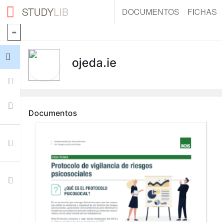
STUDY
LIB
DOCUMENTOS
FICHAS
Iniciar sesión
ojeda.ie
Fichas
Colecciones
Documentos
Documentos
Ajustes