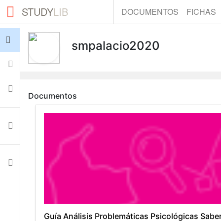
STUDY
LIB
DOCUMENTOS
FICHAS
Iniciar sesión
smpalacio2020
Fichas
Colecciones
Documentos
Documentos
Ajustes
Guía Análisis Problemáticas Psicológicas Sabe