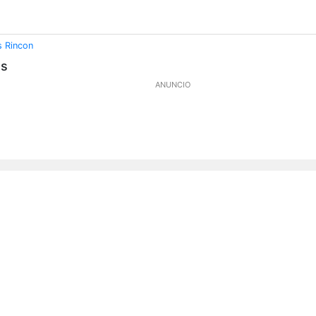
s Rincon
os
ANUNCIO