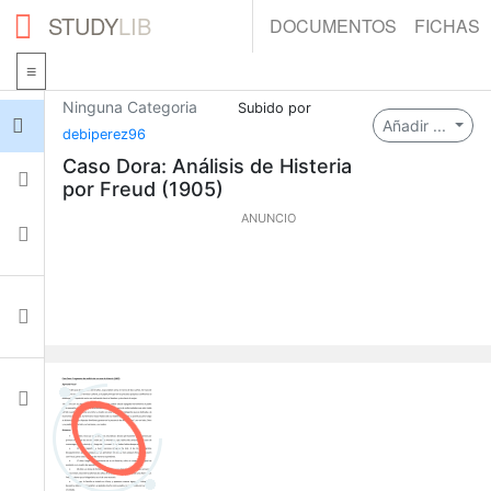
STUDY
LIB
DOCUMENTOS
FICHAS
Ninguna Categoria
Subido por
Iniciar sesión
Añadir ...
debiperez96
Caso Dora: Análisis de Histeria
Fichas
por Freud (1905)
ANUNCIO
Colecciones
Documentos
Ajustes
0