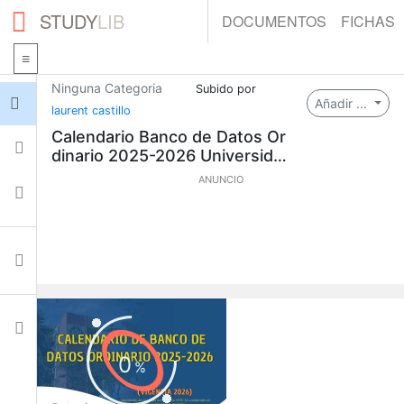
STUDY
LIB
DOCUMENTOS
FICHAS
Ninguna Categoria
Subido por
Iniciar sesión
Añadir ...
laurent castillo
Calendario Banco de Datos Or
Fichas
dinario 2025-2026 Universida
d de Panamá
ANUNCIO
Colecciones
Documentos
Ajustes
0