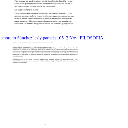
moreno Sánchez lesly pamela 105_2 Nov_FILOSOFIA