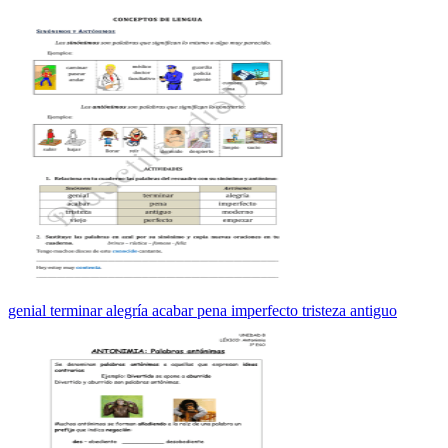
genial terminar alegría acabar pena imperfecto tristeza antiguo