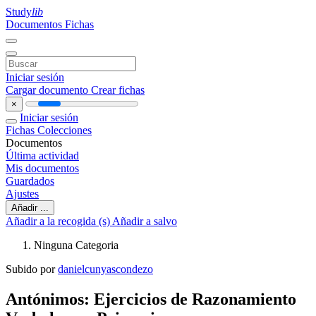
Study
lib
Documentos
Fichas
Iniciar sesión
Cargar documento
Crear fichas
×
Iniciar sesión
Fichas
Colecciones
Documentos
Última actividad
Mis documentos
Guardados
Ajustes
Añadir ...
Añadir a la recogida (s)
Añadir a salvo
Ninguna Categoria
Subido por
danielcunyascondezo
Antónimos: Ejercicios de Razonamiento