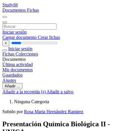
Study
lib
Documentos
Fichas
Iniciar sesión
Cargar documento
Crear fichas
×
Iniciar sesión
Fichas
Colecciones
Documentos
Última actividad
Mis documentos
Guardados
Ajustes
Añadir ...
Añadir a la recogida (s)
Añadir a salvo
Ninguna Categoria
Subido por
Rosa Maria Hernández Ramirez
Presentación Química Biológica II -