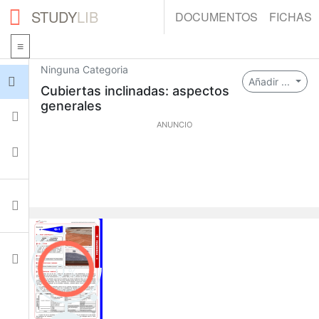
STUDY
LIB
DOCUMENTOS
FICHAS
Ninguna Categoria
Iniciar sesión
Añadir ...
Cubiertas inclinadas: aspectos
generales
Fichas
ANUNCIO
Colecciones
Documentos
Ajustes
0