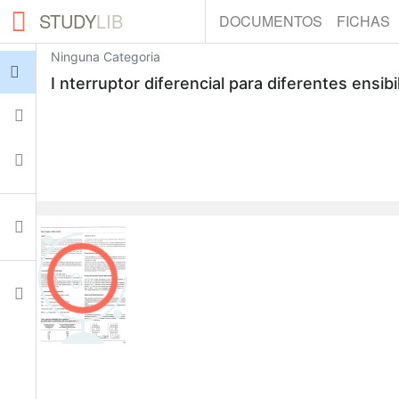
STUDY
LIB
DOCUMENTOS
FICHAS
Ninguna Categoria
Iniciar sesión
I nterruptor diferencial para diferentes ensibi
Fichas
Colecciones
Documentos
0
Ajustes