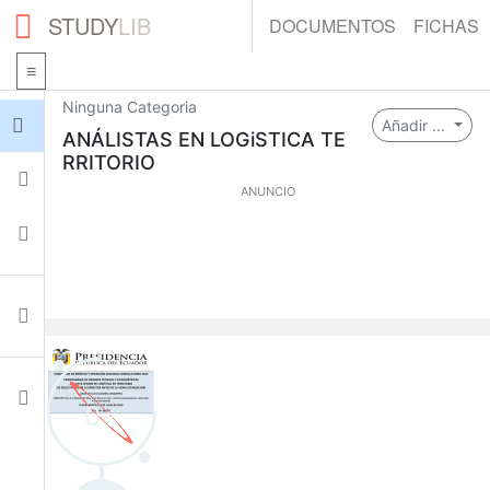
STUDY
LIB
DOCUMENTOS
FICHAS
Ninguna Categoria
Iniciar sesión
Añadir ...
ANÁLISTAS EN LOGiSTICA TE
RRITORIO
Fichas
ANUNCIO
Colecciones
Documentos
Ajustes
0