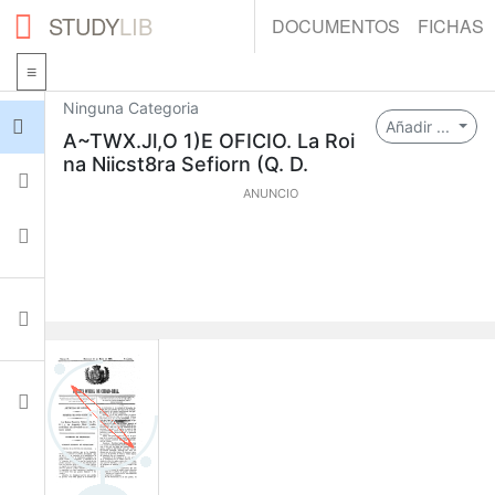
STUDY
LIB
DOCUMENTOS
FICHAS
Ninguna Categoria
Iniciar sesión
Añadir ...
A~TWX.Jl,O 1)E OFICIO. La Roi
na Niicst8ra Sefiorn (Q. D.
Fichas
ANUNCIO
Colecciones
Documentos
Ajustes
0