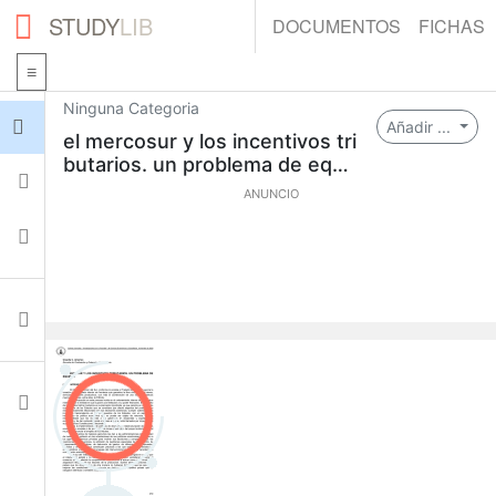
STUDY
LIB
DOCUMENTOS
FICHAS
Ninguna Categoria
Iniciar sesión
Añadir ...
el mercosur y los incentivos tri
butarios. un problema de equi
Fichas
dad
ANUNCIO
Colecciones
Documentos
Ajustes
0