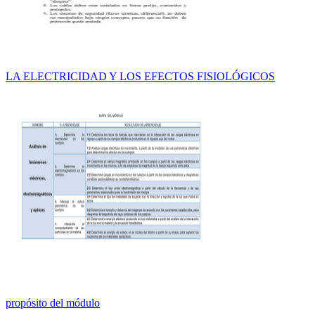
LA ELECTRICIDAD Y LOS EFECTOS FISIOLÓGICOS
propósito del módulo