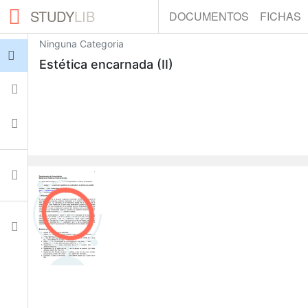
STUDY
LIB
DOCUMENTOS
FICHAS
Ninguna Categoria
Iniciar sesión
Estética encarnada (II)
Fichas
Colecciones
Documentos
0
Ajustes