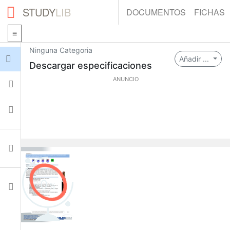
STUDY
LIB
DOCUMENTOS
FICHAS
Ninguna Categoria
Iniciar sesión
Añadir ...
Descargar especificaciones
ANUNCIO
Fichas
Colecciones
Documentos
0
Ajustes