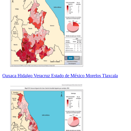
Oaxaca Hidalgo Veracruz Estado de México Morelos Tlaxcala