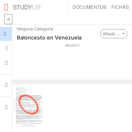
STUDY
LIB
DOCUMENTOS
FICHAS
Ninguna Categoria
Iniciar sesión
Añadir ...
Baloncesto en Venezuela
ANUNCIO
Fichas
Colecciones
Documentos
0
Ajustes