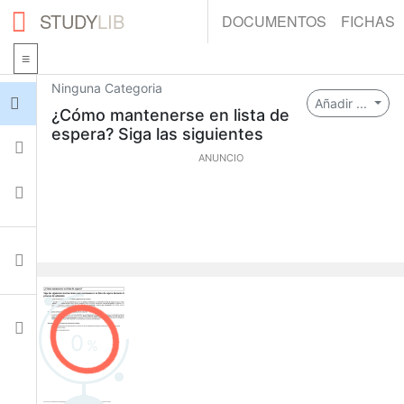
STUDY
LIB
DOCUMENTOS
FICHAS
Ninguna Categoria
Iniciar sesión
Añadir ...
¿Cómo mantenerse en lista de
espera? Siga las siguientes
Fichas
ANUNCIO
Colecciones
Documentos
Ajustes
0