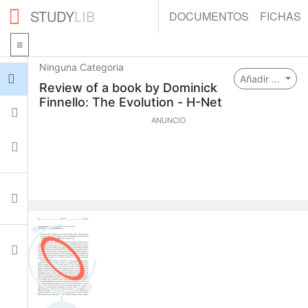
STUDY
LIB
DOCUMENTOS
FICHAS
Ninguna Categoria
Iniciar sesión
Añadir ...
Review of a book by Dominick
Finnello: The Evolution - H-Net
Fichas
ANUNCIO
Colecciones
Documentos
Ajustes
0