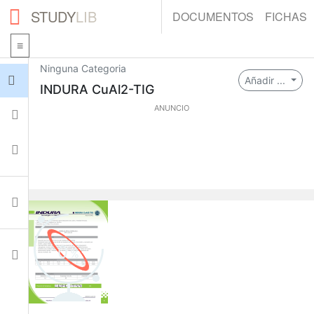
STUDY
LIB
DOCUMENTOS
FICHAS
Ninguna Categoria
Iniciar sesión
Añadir ...
INDURA CuAl2-TIG
ANUNCIO
Fichas
Colecciones
Documentos
0
Ajustes