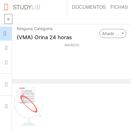
STUDY
LIB
DOCUMENTOS
FICHAS
Ninguna Categoria
Iniciar sesión
Añadir ...
(VMA) Orina 24 horas
ANUNCIO
Fichas
Colecciones
Documentos
0
Ajustes