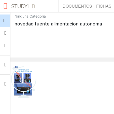
STUDY
LIB
DOCUMENTOS
FICHAS
Ninguna Categoria
Iniciar sesión
novedad fuente alimentacion autonoma
Fichas
Colecciones
Documentos
0
Ajustes