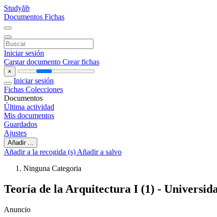
Study
lib
Documentos
Fichas
Iniciar sesión
Cargar documento
Crear fichas
×
Iniciar sesión
Fichas
Colecciones
Documentos
Última actividad
Mis documentos
Guardados
Ajustes
Añadir ...
Añadir a la recogida (s)
Añadir a salvo
Ninguna Categoria
Teoría de la Arquitectura I (1) - Universi
Anuncio